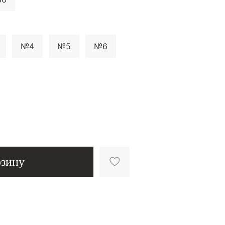
№4
№5
№6
рзину