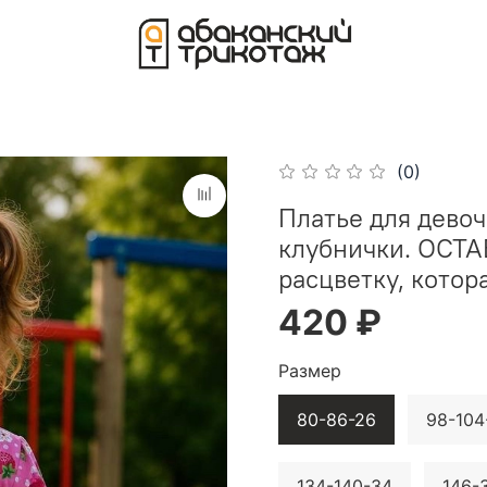
(0)
Платье для девоч
клубнички. ОСТ
расцветку, котора
420 ₽
Размер
80-86-26
98-104
134-140-34
146-