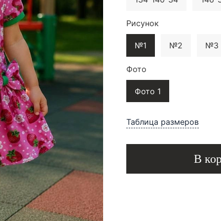
Рисунок
№1
№2
№3
Фото
Фото 1
Таблица размеров
В ко